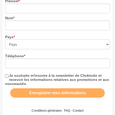
Prénom
*
Qui sommes-nous
Contact
Clients
Nom
*
Conditions générales
FAQ
Pays
*
Protection des données
Assurance annulation
Téléphone
*
IA & Souveraineté
Politique IA & souveraineté numérique
Je souhaite m'inscrire à la newsletter de Clicktodo et
recevoir les informations relatives aux promotions et aux
nouveautés.
Enregistrer mes informations
Conditions générales
-
FAQ
-
Contact