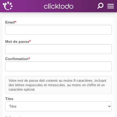
Accueil
Email
*
Paramètres
Langue
Mot de passe
*
FR
EN
Confirmation
*
DE
Mon clicktodo
Connexion
Votre mot de passe doit contenir au moins 8 caractères, incluant
Enregistrez-vous
des lettres majuscules et minuscules, au moins un chiffre et un
caractère spécial.
Panier
Titre
Proposer une activité
Liens utiles